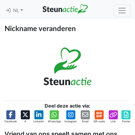
NL
Nickname veranderen
Deel deze actie via:
Facebook
X
Linkedin
WhatsApp
Instagram
Email
QR-code
Link
Poster
Vriend van ons speelt samen met ons,