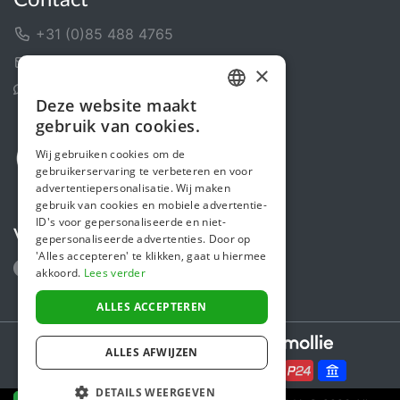
+31 (0)85 488 4765
Contactformulier
×
Helpcentrum
Deze website maakt
DUTCH
gebruik van cookies.
FRENCH
Wij gebruiken cookies om de
gebruikerservaring te verbeteren en voor
ENGLISH
advertentiepersonalisatie. Wij maken
gebruik van cookies en mobiele advertentie-
ID's voor gepersonaliseerde en niet-
Volg ons
gepersonaliseerde advertenties. Door op
'Alles accepteren' te klikken, gaat u hiermee
akkoord.
Lees verder
ALLES ACCEPTEREN
Secure payments powered by
ALLES AFWIJZEN
DETAILS WEERGEVEN