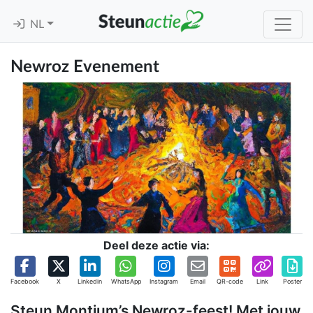
NL
Newroz Evenement
Deel deze actie via:
Facebook
X
Linkedin
WhatsApp
Instagram
Email
QR-code
Link
Poster
Steun Montium’s Newroz-feest! Met jouw