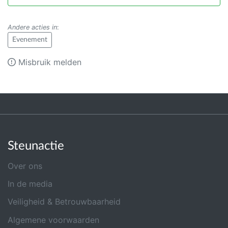
Andere acties in
:
Evenement
Misbruik melden
Steunactie
Over ons
In de media
Veiligheid & Betrouwbaarheid
Algemene voorwaarden