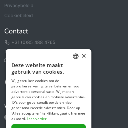
Privacybeleid
Cookiebeleid
Contact
+31 (0)85 488 4765
Contactformulier
×
Helpcentrum
Deze website maakt
DUTCH
gebruik van cookies.
FRENCH
Wij gebruiken cookies om de
gebruikerservaring te verbeteren en voor
ENGLISH
advertentiepersonalisatie. Wij maken
gebruik van cookies en mobiele advertentie-
ID's voor gepersonaliseerde en niet-
Volg ons
gepersonaliseerde advertenties. Door op
'Alles accepteren' te klikken, gaat u hiermee
akkoord.
Lees verder