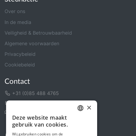
Over ons
In de media
Veiligheid & Betrouwbaarheid
Algemene voorwaarden
Privacybeleid
Cookiebeleid
Contact
+31 (0)85 488 4765
Contactformulier
×
Helpcentrum
Deze website maakt
DUTCH
gebruik van cookies.
FRENCH
Wij gebruiken cookies om de