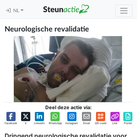
NL
Neurologische revalidatie
Deel deze actie via:
Facebook
X
Linkedin
WhatsApp
Instagram
Email
QR-code
Link
Poster
Dringend neurologische revalidatie voor