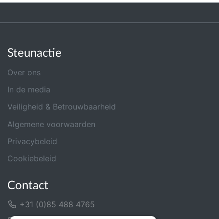
Steunactie
Over ons
In de media
Veiligheid & Betrouwbaarheid
Algemene voorwaarden
Privacybeleid
Cookiebeleid
Contact
+31 (0)85 488 4765