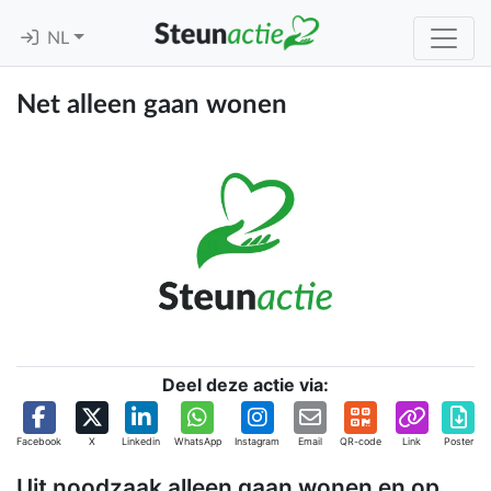
NL
Net alleen gaan wonen
Deel deze actie via:
Facebook
X
Linkedin
WhatsApp
Instagram
Email
QR-code
Link
Poster
Uit noodzaak alleen gaan wonen en op