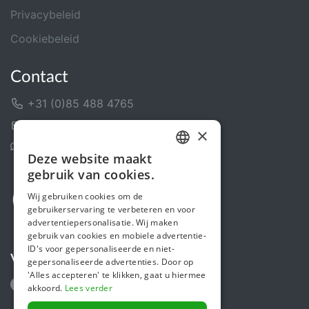
Privacybeleid
Cookiebeleid
Contact
+31 (0)85 488 4765
Contactformulier
×
Helpcentrum
Deze website maakt
DUTCH
gebruik van cookies.
FRENCH
Wij gebruiken cookies om de
gebruikerservaring te verbeteren en voor
ENGLISH
advertentiepersonalisatie. Wij maken
gebruik van cookies en mobiele advertentie-
ID's voor gepersonaliseerde en niet-
Volg ons
gepersonaliseerde advertenties. Door op
'Alles accepteren' te klikken, gaat u hiermee
akkoord.
Lees verder