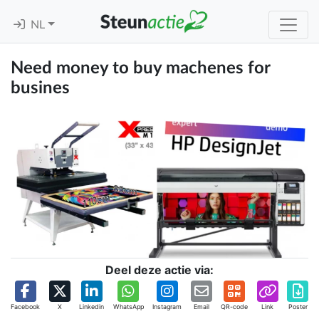
NL
Need money to buy machenes for
busines
Deel deze actie via:
Facebook
X
Linkedin
WhatsApp
Instagram
Email
QR-code
Link
Poster