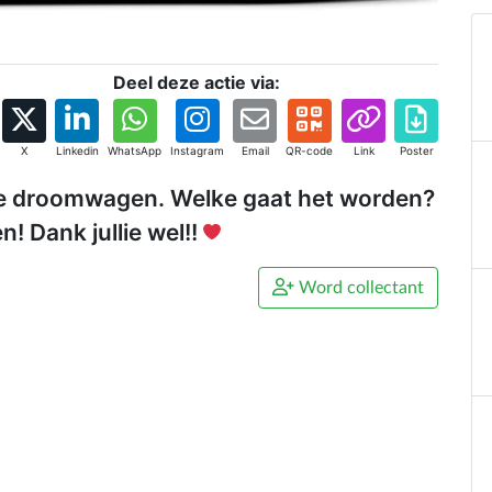
Deel deze actie via:
X
Linkedin
WhatsApp
Instagram
Email
QR-code
Link
Poster
ze droomwagen. Welke gaat het worden?
! Dank jullie wel!!
Word collectant