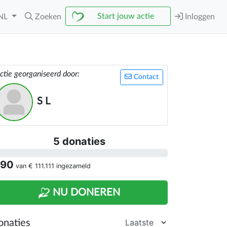
Start jouw actie
NL
Zoeken
Inloggen
ctie georganiseerd door:
Contact
S L
5 donaties
 90
van
€ 111.111
ingezameld
NU DONEREN
onaties