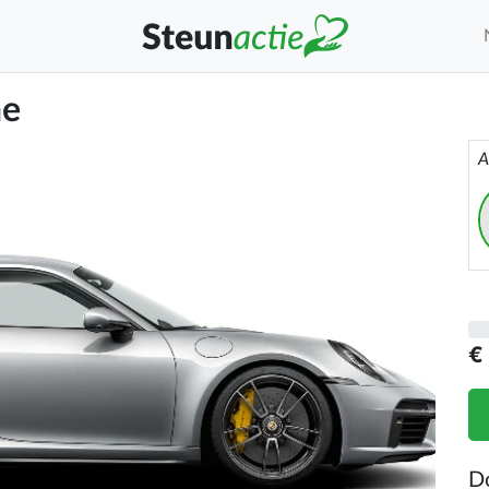
he
A
€
D