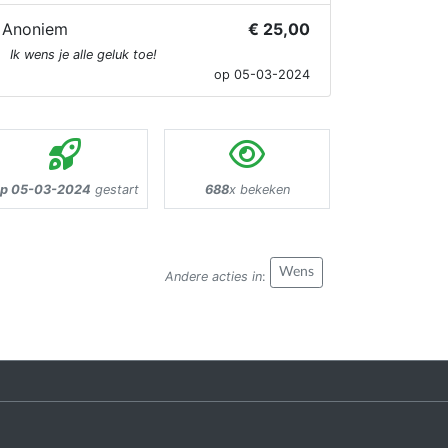
Anoniem
€ 25,00
Ik wens je alle geluk toe!
op 05-03-2024
p 05-03-2024
gestart
688
x bekeken
Wens
Andere acties in
: