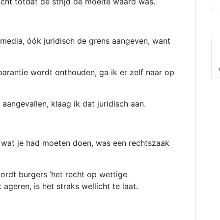
cht totdat de strijd de moeite waard was.
l media, óók juridisch de grens aangeven, want
parantie wordt onthouden, ga ik er zelf naar op
angevallen, klaag ik dat juridisch aan.
ige wat je had moeten doen, was een rechtszaak
wordt burgers ‘het recht op wettige
ageren, is het straks wellicht te laat.