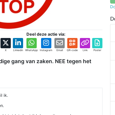
Do
D
Deel deze actie via:
X
Linkedin
WhatsApp
Instagram
Email
QR-code
Link
Poster
idige gang van zaken. NEE tegen het
l ik.
en.