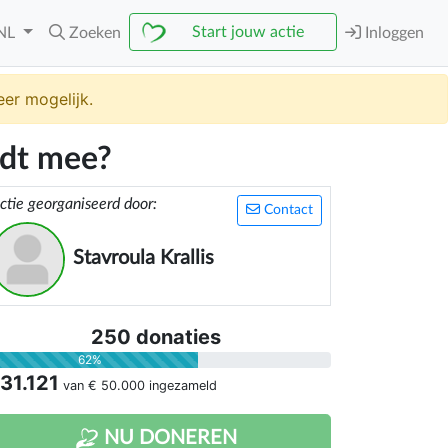
Start jouw actie
NL
Zoeken
Inloggen
er mogelijk.
jdt mee?
ctie georganiseerd door:
Contact
Stavroula Krallis
250 donaties
62%
 31.121
van
€ 50.000
ingezameld
NU DONEREN