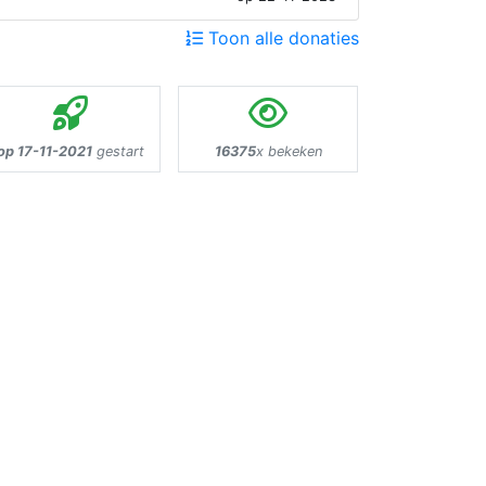
Toon alle donaties
op 17-11-2021
gestart
16375
x bekeken