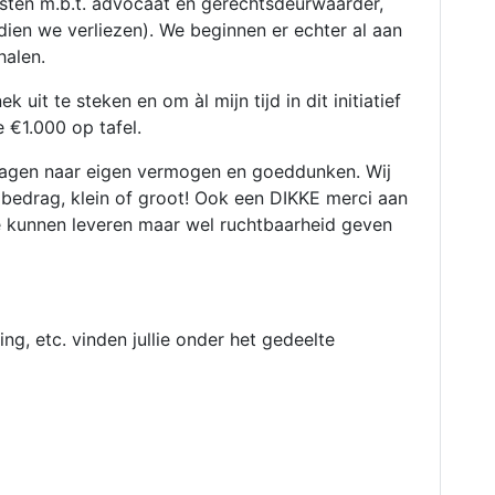
osten m.b.t. advocaat en gerechtsdeurwaarder,
ien we verliezen). We beginnen er echter al aan
alen.
 uit te steken en om àl mijn tijd in dit initiatief
e €1.000 op tafel.
 dragen naar eigen vermogen en goeddunken. Wij
k bedrag, klein of groot! Ook een DIKKE merci aan
e kunnen leveren maar wel ruchtbaarheid geven
ing, etc. vinden jullie onder het gedeelte