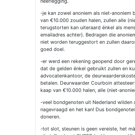
neerlegging.
-je kan zowel anoniem als niet-anoniem 
van €10.000 zouden halen, zullen alle (n
terugstorten kan uiteraard énkel als men
emailadres achter). Bedragen die anonie
niet worden teruggestort en zullen daa
goed doel.
-er werd een rekening geopend door ger
dat de gelden énkel gebruikt zullen en 
advocatenkantoor, de deurwaarderskoste
betalen. Deurwaarder Courboin attesteer
kaap van €10.000 halen, alle (niet-anoni
-veel bondgenoten uit Nederland wilden 
nagevraagd en het kan! Dus bondgenoten
doneren.
-tot slot, steunen is geen vereiste, het mà