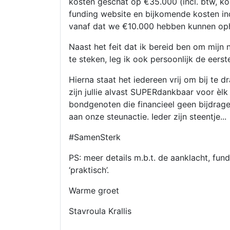
kosten geschat op €35.000 (incl. btw, k
funding website en bijkomende kosten ind
vanaf dat we €10.000 hebben kunnen oph
Naast het feit dat ik bereid ben om mijn nek
te steken, leg ik ook persoonlijk de eerst
Hierna staat het iedereen vrij om bij te
zijn jullie alvast SUPERdankbaar voor èl
bondgenoten die financieel geen bijdrag
aan onze steunactie. Ieder zijn steentje...
#SamenSterk
PS: meer details m.b.t. de aanklacht, fund
‘praktisch’.
Warme groet
Stavroula Krallis