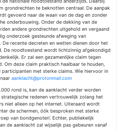
 de nationale noodtoestand anderzijds. Daarbij
m grondrechten te beknotten centraal. De aanpak
ordt gevoerd naar de waan van de dag en zonder
sche onderbouwing. Onder de dekking van de
rden andere grondrechten uitgehold en vergaand
ldig onderzoek gesteunde afweging van
r. De recente decreten en wetten dienen door het
. De noodtoestand wordt lichtzinnig afgekondigd
denkelijk. Er zal een gezamenlijke claim tegen
d. Om deze claim praktisch haalbaar te houden,
 participanten met sterke claims. Wie hiervoor in
 naar
aanklacht@protonmail.com
.000 rond is, kan de aanklacht verder worden
v. strategische redenen vertrouwelijk zolang het
s niet alleen op het internet. Uiteraard wordt
hter de schermen, óók besproken met sterke
groep van bondgenoten’. Echter, publiekelijk
n de aanklacht zal wijselijk pas gebeuren vanaf