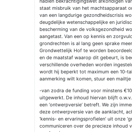
nadien bekrachtigingswet afkondigen van
staat misbruik van het machtsapparaat o
van een langdurige gezondheidscrisis w
deugdelijke wetenschappelijke en juridi
bescherming van de volksgezondheid wo
aangetast. Van een op kennis en zorgvu
grondrechten is al lang geen sprake mee
Grondwettelijk Hof te worden beoordeeld
en de maatstaf waarop dit gebeurt, is be
verschillende overheden worden ingestel
wordt hij beperkt tot maximum een 10-tal
aanmerking wilt komen, stuur een mailtje
-van zodra de funding voor minstens €10
uitgewerkt. De inhoud hiervan blijft o.w.
een ‘ontwerpversie’ betreft. We zijn immer
deze ontwerpversie van de aanklacht, ac
‘kennis- en ervaringsprofielen’ uit onze ‘
communiceren over de precieze inhoud va