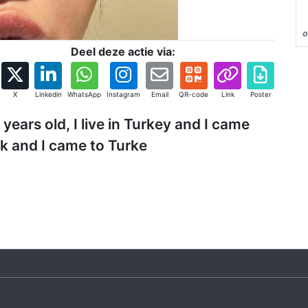
o
Deel deze actie via:
X
Linkedin
WhatsApp
Instagram
Email
QR-code
Link
Poster
years old, I live in Turkey and I came
k and I came to Turke