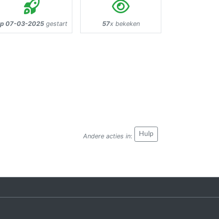
p 07-03-2025
gestart
57
x bekeken
Hulp
Andere acties in
: