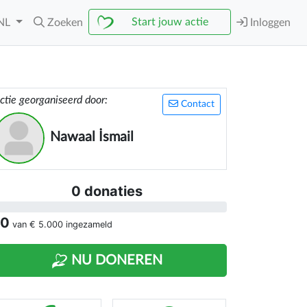
Start jouw actie
NL
Zoeken
Inloggen
ctie georganiseerd door:
Contact
Nawaal İsmail
0 donaties
 0
van
€ 5.000
ingezameld
NU DONEREN