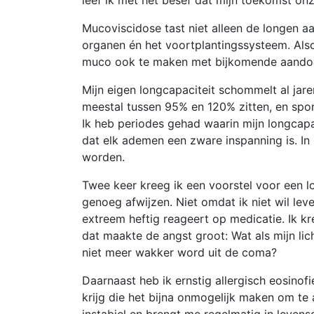
leef ik met het besef dat mijn toekomst onz
Mucoviscidose tast niet alleen de longen aa
organen én het voortplantingssysteem. Also
muco ook te maken met bijkomende aandoen
Mijn eigen longcapaciteit schommelt al jar
meestal tussen 95% en 120% zitten, en spo
Ik heb periodes gehad waarin mijn longcapac
dat elk ademen een zware inspanning is. I
worden.
Twee keer kreeg ik een voorstel voor een lo
genoeg afwijzen. Niet omdat ik niet wil l
extreem heftig reageert op medicatie. Ik k
dat maakte de angst groot: Wat als mijn li
niet meer wakker word uit de coma?
Daarnaast heb ik ernstig allergisch eosinof
krijg die het bijna onmogelijk maken om t