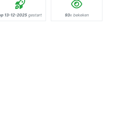
op 13-12-2025
gestart
93
x bekeken