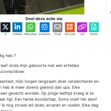
Deel deze actie via:
X
Linkedin
WhatsApp
Instagram
Email
QR-code
Link
Poster
dig heb ?
 leef sinds mijn geboorte met een erfelijke
ucoviscidose.
 aantast, mijn longen langzaam doet verslechteren en
en heb ik meer downs gekend dan ups. Elke
 een gevecht worden. Op jonge leeftijd kreeg ik te
aar ligt. Een harde boodschap. Soms voelt het alsof
jl ik nog zoveel wil doen, ervaren en voelen. Elke dag