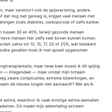
eker is.
n, maar verstoort ook de spijsvertering, andere
f dat nog niet genoeg is, krijgen veel mensen met
ingen zoals diabetes, osteoporose of zelfs kanker.
en tussen 30 en 40%, terwijl gezonde mensen
rtieve mensen hier zelfs veel boven kunnen komen.
iteit zakte tot 10, 15, 17, 20 of 25%, wat betekent
n zulke gevallen moet ik met spoed opgenomen
ngtransplantatie, maar twee keer moest ik dit spijtig
even — integendeel — maar omdat mijn lichaam
reeg zware complicaties, extreme bijwerkingen, en
chaam de nieuwe longen niet aanvaardt? Wat als ik
iel astma, waardoor ik vaak ernstige astma-aanvallen
e ademen. Dit maakt mijn ademhaling extreem