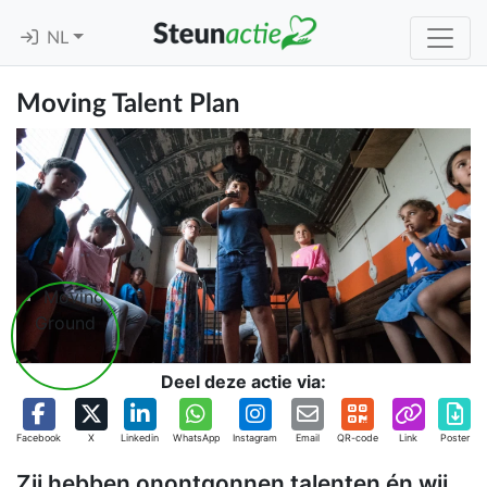
NL
Moving Talent Plan
Deel deze actie via:
Facebook
X
Linkedin
WhatsApp
Instagram
Email
QR-code
Link
Poster
Zij hebben onontgonnen talenten én wij