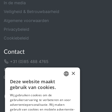
In de media
Veiligheid & Betrouwbaarheid
Algemene voorwaarden
Privacybeleid
Cookiebeleid
Contact
+31 (0)85 488 4765
Contactformulier
×
Helpcentrum
Deze website maakt
DUTCH
gebruik van cookies.
FRENCH
Wij gebruiken cookies om de
gebruikerservaring te verbeteren en voor
ENGLISH
advertentiepersonalisatie. Wij maken
gebruik van cookies en mobiele advertentie-