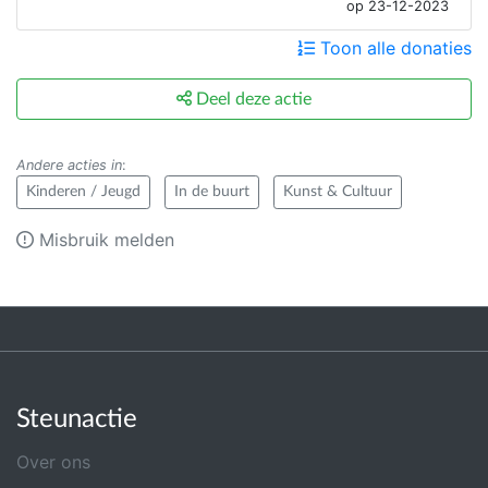
op 23-12-2023
eerste (semi-)professionele kans.
Voor jongeren van 14 tot 18 jaar, starten we een
Toon alle donaties
werking op in 2021.
Deel deze actie
Andere acties in
:
Kinderen / Jeugd
In de buurt
Kunst & Cultuur
Misbruik melden
Steunactie
Over ons