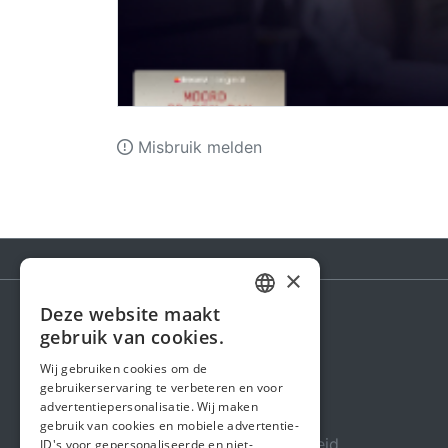
Misbruik melden
×
Deze website maakt
DUTCH
gebruik van cookies.
Steunactie
FRENCH
Wij gebruiken cookies om de
Over ons
gebruikerservaring te verbeteren en voor
ENGLISH
advertentiepersonalisatie. Wij maken
In de media
gebruik van cookies en mobiele advertentie-
Veiligheid & Betrouwbaarheid
ID's voor gepersonaliseerde en niet-