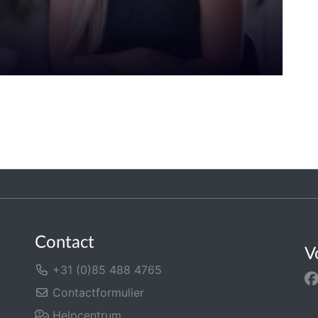
Contact
V
+31 (0)85 488 4765
Contactformulier
Helpcentrum