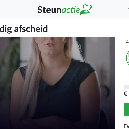
ig afscheid
A
€
D