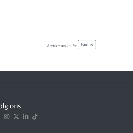
Familie
Andere acties in
:
olg ons