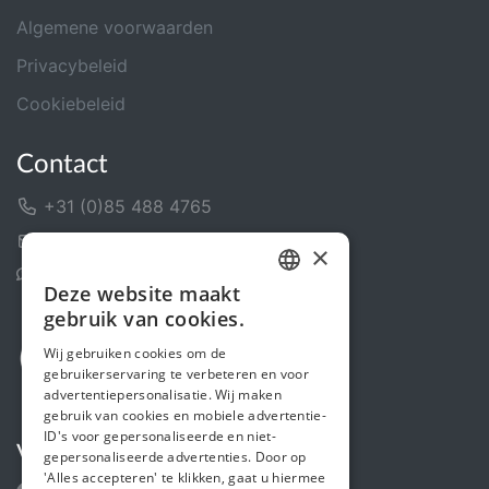
Algemene voorwaarden
Privacybeleid
Cookiebeleid
Contact
+31 (0)85 488 4765
Contactformulier
×
Helpcentrum
Deze website maakt
DUTCH
gebruik van cookies.
FRENCH
Wij gebruiken cookies om de
gebruikerservaring te verbeteren en voor
ENGLISH
advertentiepersonalisatie. Wij maken
gebruik van cookies en mobiele advertentie-
ID's voor gepersonaliseerde en niet-
Volg ons
gepersonaliseerde advertenties. Door op
'Alles accepteren' te klikken, gaat u hiermee