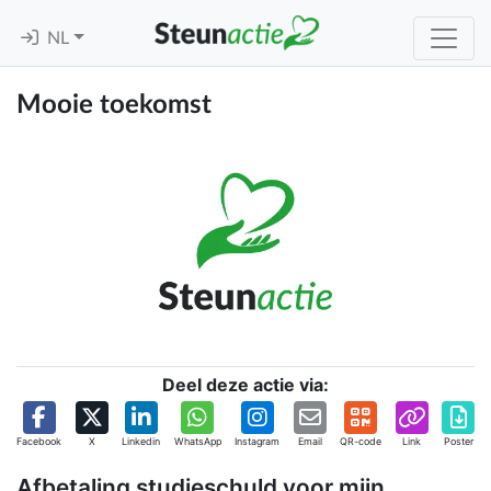
NL
Mooie toekomst
Deel deze actie via:
Facebook
X
Linkedin
WhatsApp
Instagram
Email
QR-code
Link
Poster
Afbetaling studieschuld voor mijn