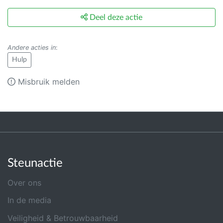
Deel deze actie
Andere acties in
:
Hulp
Misbruik melden
Steunactie
Over ons
In de media
Veiligheid & Betrouwbaarheid