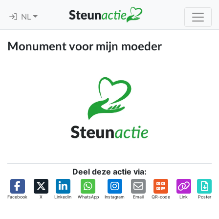
NL
Monument voor mijn moeder
Deel deze actie via:
Facebook
X
Linkedin
WhatsApp
Instagram
Email
QR-code
Link
Poster