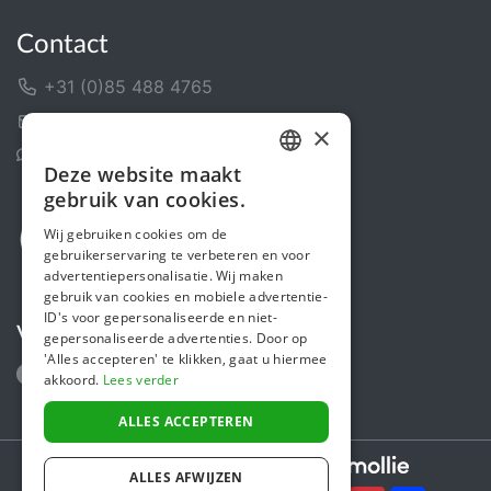
Contact
+31 (0)85 488 4765
Contactformulier
×
Helpcentrum
Deze website maakt
DUTCH
gebruik van cookies.
FRENCH
Wij gebruiken cookies om de
gebruikerservaring te verbeteren en voor
ENGLISH
advertentiepersonalisatie. Wij maken
gebruik van cookies en mobiele advertentie-
ID's voor gepersonaliseerde en niet-
Volg ons
gepersonaliseerde advertenties. Door op
'Alles accepteren' te klikken, gaat u hiermee
akkoord.
Lees verder
ALLES ACCEPTEREN
Secure payments powered by
ALLES AFWIJZEN