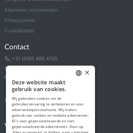
Algemene voorwaarden
Privacybeleid
Cookiebeleid
Contact
+31 (0)85 488 4765
Contactformulier
×
Helpcentrum
Deze website maakt
DUTCH
gebruik van cookies.
FRENCH
Wij gebruiken cookies om de
gebruikerservaring te verbeteren en voor
ENGLISH
advertentiepersonalisatie. Wij maken
gebruik van cookies en mobiele advertentie-
ID's voor gepersonaliseerde en niet-
Volg ons
gepersonaliseerde advertenties. Door op
'Alles accepteren' te klikken, gaat u hiermee