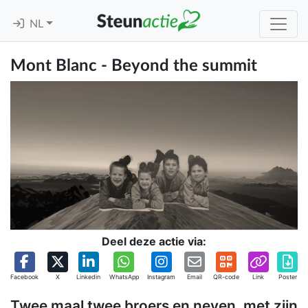
NL
Mont Blanc - Beyond the summit
Deel deze actie via:
Facebook
X
Linkedin
WhatsApp
Instagram
Email
QR-code
Link
Poster
Twee maal twee broers en neven, met zijn