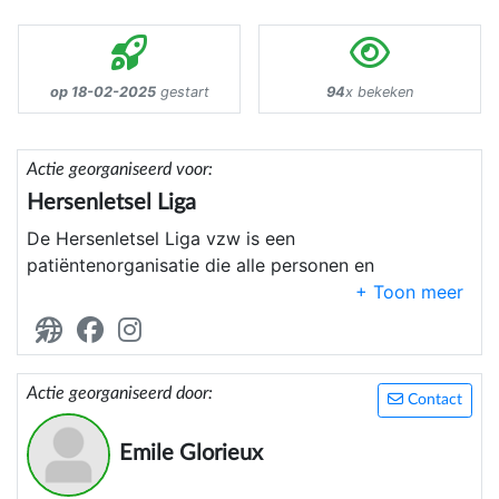
op 18-02-2025
gestart
94
x bekeken
Actie georganiseerd voor:
Hersenletsel Liga
De Hersenletsel Liga vzw is een
patiëntenorganisatie die alle personen en
organisaties verbindt die zich inzetten voor een
betere levenskwaliteit van personen met een niet-
aangeboren hersenletsel (NAH) en hun omgeving.
We moedigen iedereen aan om de krachten te
Actie georganiseerd door:
Contact
bundelen over de regio’s heen. Zo vormen we een
sterk netwerk waar ontmoeting, vorming,
Emile Glorieux
uitwisseling, wetenschap, innovatie en optimalisatie
van de zorg centraal staan. Alles in functie van de