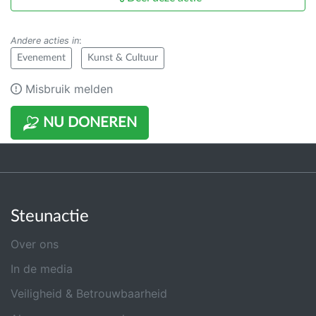
Andere acties in
:
Evenement
Kunst & Cultuur
Misbruik melden
NU DONEREN
Steunactie
Over ons
In de media
Veiligheid & Betrouwbaarheid