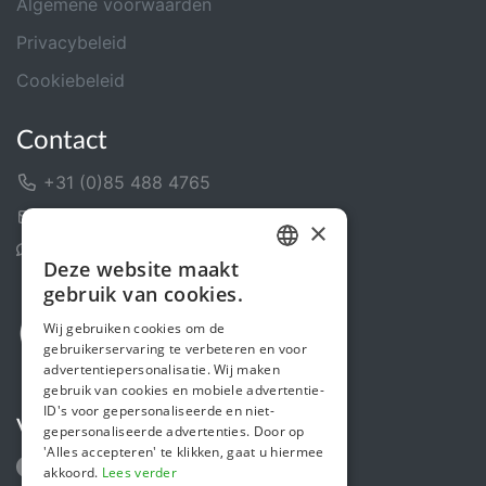
Algemene voorwaarden
Privacybeleid
Cookiebeleid
Contact
+31 (0)85 488 4765
Contactformulier
×
Helpcentrum
Deze website maakt
DUTCH
gebruik van cookies.
FRENCH
Wij gebruiken cookies om de
gebruikerservaring te verbeteren en voor
ENGLISH
advertentiepersonalisatie. Wij maken
gebruik van cookies en mobiele advertentie-
ID's voor gepersonaliseerde en niet-
Volg ons
gepersonaliseerde advertenties. Door op
'Alles accepteren' te klikken, gaat u hiermee
akkoord.
Lees verder