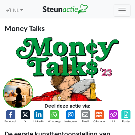
NL
Money Talks
Deel deze actie via:
Facebook
X
Linkedin
WhatsApp
Instagram
Email
QR-code
Link
Poster
De eerste kunsttentoonstelling van