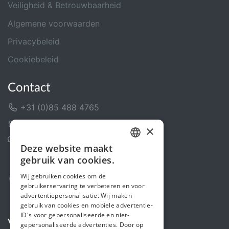
Veiligheid & Betrouwbaarheid
Algemene voorwaarden
Privacybeleid
Cookiebeleid
Contact
+31 (0)85 488 4765
Contactformulier
×
Helpcentrum
Deze website maakt
DUTCH
gebruik van cookies.
FRENCH
Wij gebruiken cookies om de
gebruikerservaring te verbeteren en voor
ENGLISH
advertentiepersonalisatie. Wij maken
gebruik van cookies en mobiele advertentie-
ID's voor gepersonaliseerde en niet-
Volg ons
gepersonaliseerde advertenties. Door op