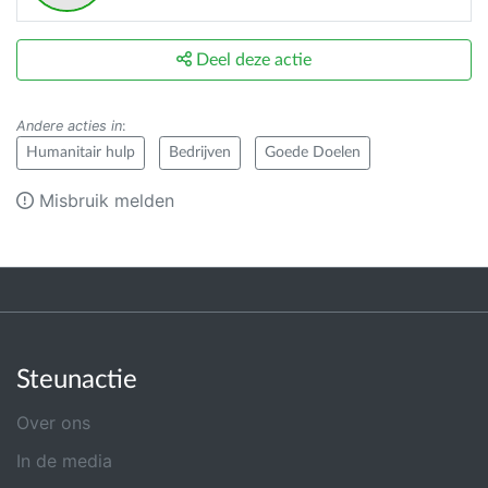
Deel deze actie
Andere acties in
:
Humanitair hulp
Bedrijven
Goede Doelen
Misbruik melden
Steunactie
Over ons
In de media