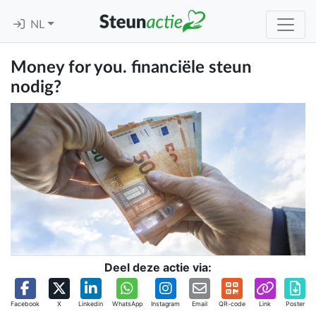
NL
Money for you. financiële steun
nodig?
Deel deze actie via:
Facebook
X
Linkedin
WhatsApp
Instagram
Email
QR-code
Link
Poster