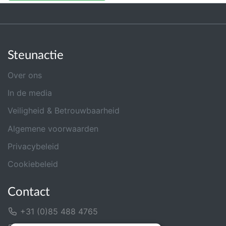
Steunactie
Over ons
In de media
Veiligheid & Betrouwbaarheid
Algemene voorwaarden
Privacybeleid
Cookiebeleid
Contact
+31 (0)85 488 4765