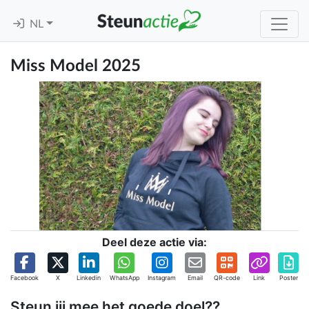
NL
Miss Model 2025
Deel deze actie via:
Facebook
X
Linkedin
WhatsApp
Instagram
Email
QR-code
Link
Poster
Steun jij mee het goede doel??