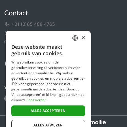
Contact
+31 (0)85 488 4765
Contactformulier
×
Helpcentrum
Deze website maakt
DUTCH
gebruik van cookies.
FRENCH
Wij gebruiken cookies om de
gebruikerservaring te verbeteren en voor
ENGLISH
advertentiepersonalisatie. Wij maken
gebruik van cookies en mobiele advertentie-
ID's voor gepersonaliseerde en niet-
Volg ons
gepersonaliseerde advertenties. Door op
'Alles accepteren' te klikken, gaat u hiermee
akkoord.
Lees verder
ALLES ACCEPTEREN
Secure payments powered by
ALLES AFWIJZEN