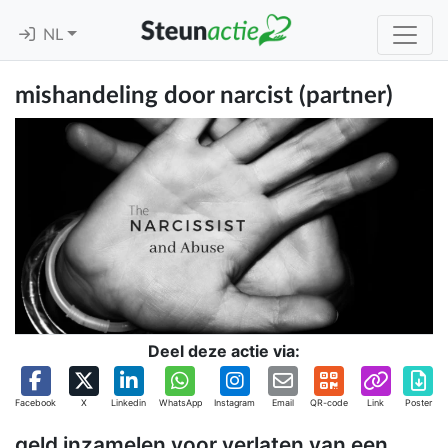
NL
mishandeling door narcist (partner)
Deel deze actie via:
Facebook
X
Linkedin
WhatsApp
Instagram
Email
QR-code
Link
Poster
geld inzamelen voor verlaten van een