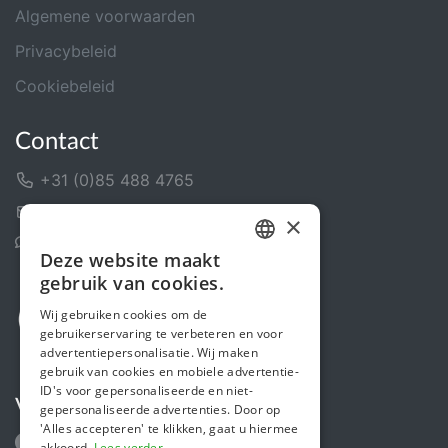
Algemene voorwaarden
Privacybeleid
Cookiebeleid
Contact
+31 (0)85 488 4765
Contactformulier
×
Helpcentrum
Deze website maakt
DUTCH
gebruik van cookies.
FRENCH
Wij gebruiken cookies om de
gebruikerservaring te verbeteren en voor
ENGLISH
advertentiepersonalisatie. Wij maken
gebruik van cookies en mobiele advertentie-
ID's voor gepersonaliseerde en niet-
Volg ons
gepersonaliseerde advertenties. Door op
'Alles accepteren' te klikken, gaat u hiermee
akkoord.
Lees verder