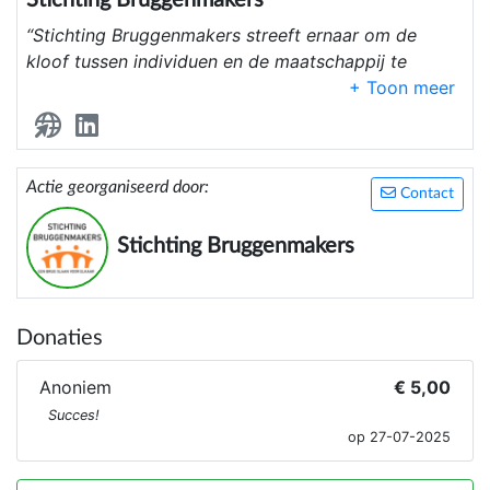
Stichting Bruggenmakers
“Stichting Bruggenmakers streeft ernaar om de
kloof tussen individuen en de maatschappij te
verkleinen door het bevorderen van inclusie, begrip
en samenwerking. We creëren kansen voor mensen
met een migratieachtergrond, neurodiverse
individuen en anderen met een afstand tot de
Actie georganiseerd door:
arbeidsmarkt, door middel van educatie,
Contact
werkgelegenheid en gemeenschapsinitiatieven.
Onze doelstelling is om bruggen te bouwen die
Stichting Bruggenmakers
leiden tot een meer verbonden en veerkrachtige
samenleving.”
Donaties
Anoniem
€ 5,00
Succes!
op 27-07-2025