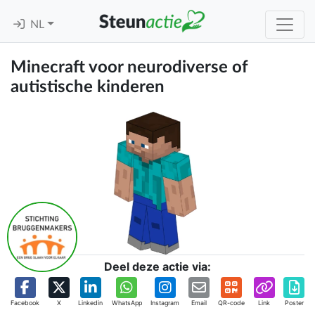
NL
Minecraft voor neurodiverse of
autistische kinderen
Deel deze actie via:
Facebook
X
Linkedin
WhatsApp
Instagram
Email
QR-code
Link
Poster