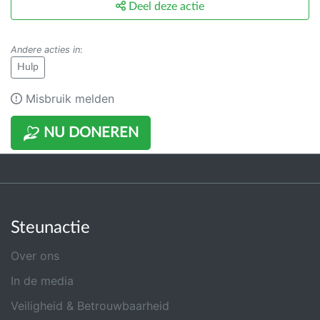
Deel deze actie
Andere acties in
:
Hulp
Misbruik melden
NU DONEREN
Steunactie
Over ons
In de media
Veiligheid & Betrouwbaarheid