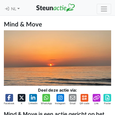
NL
Mind & Move
Deel deze actie via:
Facebook
X
Linkedin
WhatsApp
Instagram
Email
QR-code
Link
Poster
Mind & Move is een actie gericht op het