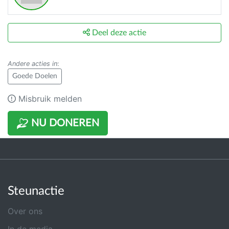
Deel deze actie
Andere acties in
:
Goede Doelen
Misbruik melden
NU DONEREN
Steunactie
Over ons