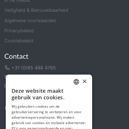
In de media
Veiligheid & Betrouwbaarheid
Algemene voorwaarden
Privacybeleid
Cookiebeleid
Contact
+31 (0)85 488 4765
Contactformulier
×
Helpcentrum
Deze website maakt
DUTCH
gebruik van cookies.
FRENCH
Wij gebruiken cookies om de
gebruikerservaring te verbeteren en voor
ENGLISH
advertentiepersonalisatie. Wij maken
gebruik van cookies en mobiele advertentie-
ID's voor gepersonaliseerde en niet-