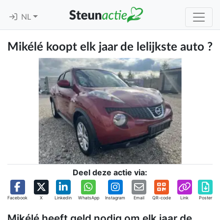
NL
Mikélé koopt elk jaar de lelijkste auto ?
Deel deze actie via:
Facebook
X
Linkedin
WhatsApp
Instagram
Email
QR-code
Link
Poster
Mikélé heeft geld nodig om elk jaar de