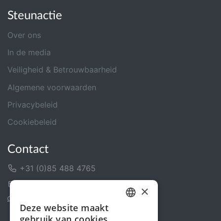
Steunactie
Over ons
In de media
Veiligheid & Betrouwbaarheid
Algemene voorwaarden
Privacybeleid
Cookiebeleid
Contact
+31 (0)85 488 4765
Contactformulier
×
Helpcentrum
Deze website maakt
DUTCH
gebruik van cookies.