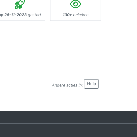
op 26-11-2023
gestart
130
x bekeken
Hulp
Andere acties in
: