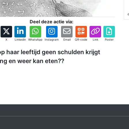
Deel deze actie via:
X
Linkedin
WhatsApp
Instagram
Email
QR-code
Link
Poster
p haar leeftijd geen schulden krijgt
ing en weer kan eten??