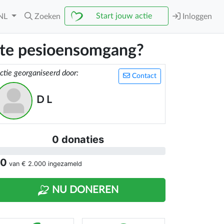
Start jouw actie
NL
Zoeken
Inloggen
chte pesioensomgang?
ctie georganiseerd door:
Contact
D L
0 donaties
 0
van
€ 2.000
ingezameld
NU DONEREN