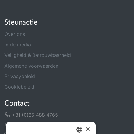
Steunactie
Over ons
In de media
Veiligheid & Betrouwbaarheid
Algemene voorwaarden
Privacybeleid
Cookiebeleid
Contact
+31 (0)85 488 4765
Contactformulier
×
Helpcentrum