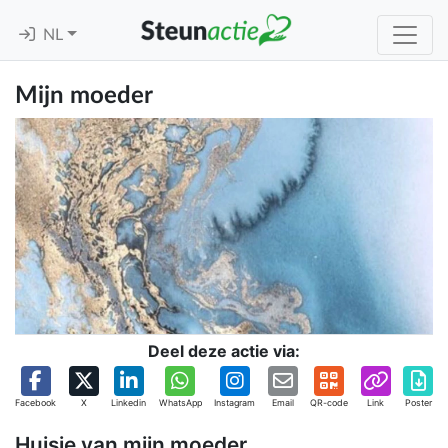
NL
Mijn moeder
Deel deze actie via:
Facebook
X
Linkedin
WhatsApp
Instagram
Email
QR-code
Link
Poster
Huisje van mijn moeder