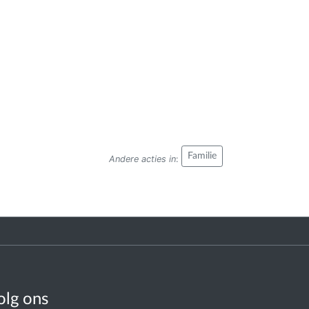
Familie
Andere acties in
:
olg ons