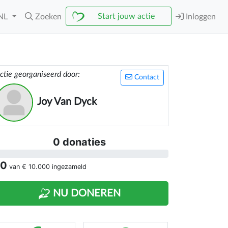
Start jouw actie
NL
Zoeken
Inloggen
ctie georganiseerd door:
Contact
Joy Van Dyck
0 donaties
 0
van
€ 10.000
ingezameld
NU DONEREN