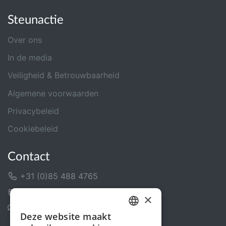
Steunactie
Over ons
In de media
Veiligheid & Betrouwbaarheid
Algemene voorwaarden
Privacybeleid
Cookiebeleid
Contact
+31 (0)85 488 4765
Contactformulier
×
Helpcentrum
Deze website maakt
DUTCH