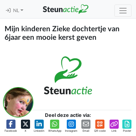
NL
Mijn kinderen Zieke dochtertje van
6jaar een mooie kerst geven
Deel deze actie via:
Facebook
X
Linkedin
WhatsApp
Instagram
Email
QR-code
Link
Poster