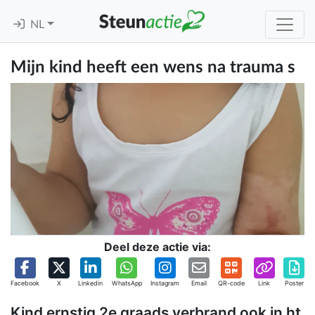
NL
Mijn kind heeft een wens na trauma s
Deel deze actie via:
Facebook
X
Linkedin
WhatsApp
Instagram
Email
QR-code
Link
Poster
Kind ernstig 2e graads verbrand ook in ht