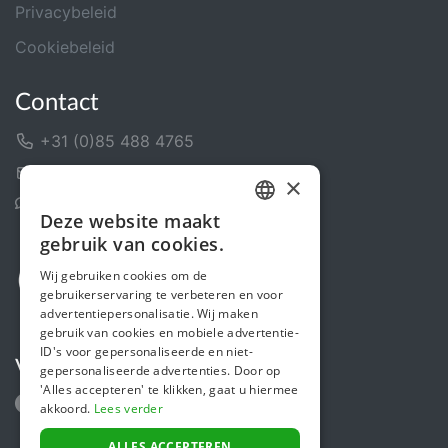
Privacybeleid
Cookiebeleid
Contact
+31 (0)85 488 4765
Contactformulier
×
Helpcentrum
Deze website maakt
DUTCH
gebruik van cookies.
FRENCH
Wij gebruiken cookies om de
gebruikerservaring te verbeteren en voor
ENGLISH
advertentiepersonalisatie. Wij maken
gebruik van cookies en mobiele advertentie-
ID's voor gepersonaliseerde en niet-
Volg ons
gepersonaliseerde advertenties. Door op
'Alles accepteren' te klikken, gaat u hiermee
akkoord.
Lees verder
ALLES ACCEPTEREN