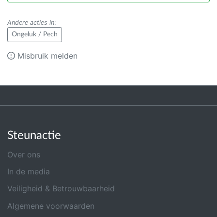
Andere acties in
:
Ongeluk / Pech
Misbruik melden
Steunactie
Over ons
In de media
Veiligheid & Betrouwbaarheid
Algemene voorwaarden