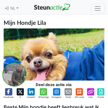
NL
Mijn Hondje Lila
Deel deze actie via:
Facebook
X
Linkedin
WhatsApp
Instagram
Email
QR-code
Link
Poster
Beste Mijn hondje heeft liesbreuk wat ik