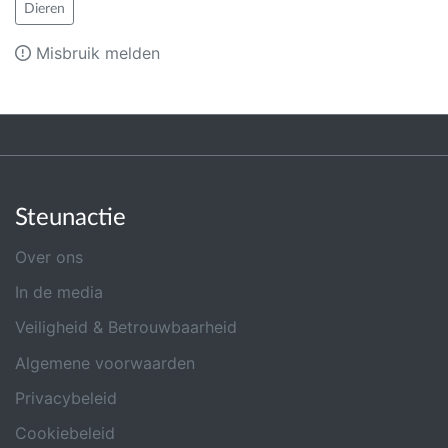
Dieren
Misbruik melden
Steunactie
Over ons
In de media
Veiligheid & Betrouwbaarheid
Algemene voorwaarden
Privacybeleid
Cookiebeleid