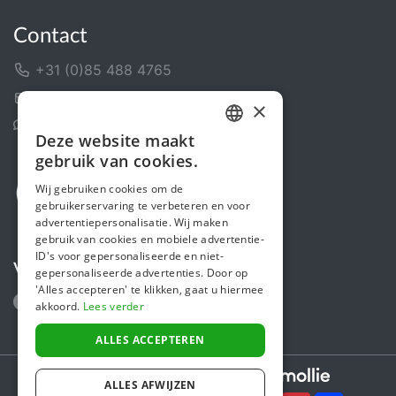
Contact
+31 (0)85 488 4765
Contactformulier
×
Helpcentrum
Deze website maakt
DUTCH
gebruik van cookies.
FRENCH
Wij gebruiken cookies om de
gebruikerservaring te verbeteren en voor
ENGLISH
advertentiepersonalisatie. Wij maken
gebruik van cookies en mobiele advertentie-
ID's voor gepersonaliseerde en niet-
Volg ons
gepersonaliseerde advertenties. Door op
'Alles accepteren' te klikken, gaat u hiermee
akkoord.
Lees verder
ALLES ACCEPTEREN
Secure payments powered by
ALLES AFWIJZEN