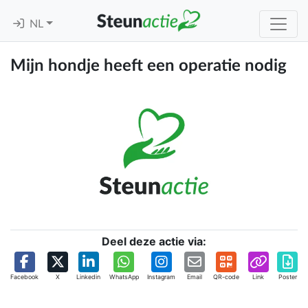
NL
Mijn hondje heeft een operatie nodig
Deel deze actie via:
Facebook
X
Linkedin
WhatsApp
Instagram
Email
QR-code
Link
Poster