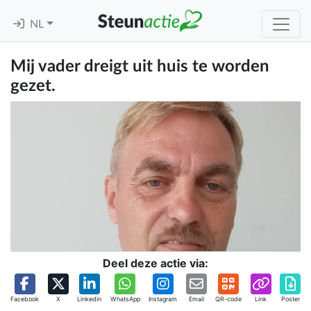
NL
Mij vader dreigt uit huis te worden
gezet.
Deel deze actie via:
Facebook
X
Linkedin
WhatsApp
Instagram
Email
QR-code
Link
Poster