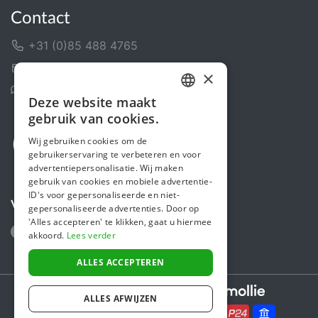
Contact
+31 (0)85 488 4765
Contactformulier
×
Helpcentrum
Deze website maakt
DUTCH
gebruik van cookies.
FRENCH
Wij gebruiken cookies om de
gebruikerservaring te verbeteren en voor
ENGLISH
advertentiepersonalisatie. Wij maken
gebruik van cookies en mobiele advertentie-
ID's voor gepersonaliseerde en niet-
Volg ons
gepersonaliseerde advertenties. Door op
'Alles accepteren' te klikken, gaat u hiermee
akkoord.
Lees verder
ALLES ACCEPTEREN
Secure payments powered by
ALLES AFWIJZEN