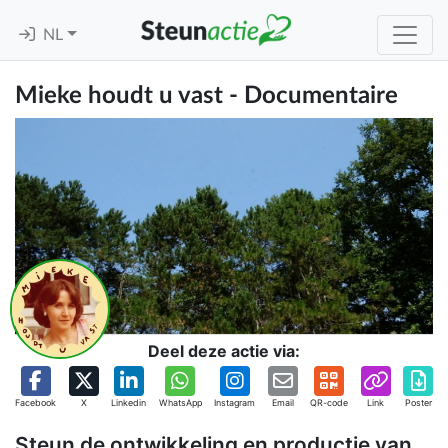
NL
Mieke houdt u vast - Documentaire
Deel deze actie via:
Facebook
X
Linkedin
WhatsApp
Instagram
Email
QR-code
Link
Poster
Steun de ontwikkeling en productie van