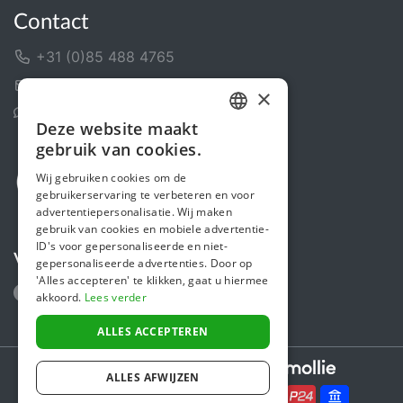
Contact
+31 (0)85 488 4765
Contactformulier
×
Helpcentrum
Deze website maakt
DUTCH
gebruik van cookies.
FRENCH
Wij gebruiken cookies om de
gebruikerservaring te verbeteren en voor
ENGLISH
advertentiepersonalisatie. Wij maken
gebruik van cookies en mobiele advertentie-
ID's voor gepersonaliseerde en niet-
Volg ons
gepersonaliseerde advertenties. Door op
'Alles accepteren' te klikken, gaat u hiermee
akkoord.
Lees verder
ALLES ACCEPTEREN
Secure payments powered by
ALLES AFWIJZEN