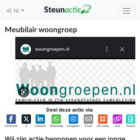
NL
Meubilair woongroep
Deel deze actie via:
Facebook
X
Linkedin
WhatsApp
Instagram
Email
QR-code
Link
Poster
Wij zijn actie begonnen voor een jonge