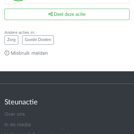
Deel deze actie
Andere acties in
:
Zorg
Goede Doelen
Misbruik melden
Steunactie
Over ons
In de media