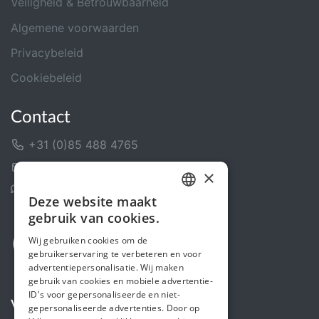
Veiligheid & Betrouwbaarheid
Algemene voorwaarden
Privacybeleid
Cookiebeleid
Contact
+31 (0)85 488 4765
Contactformulier
×
Helpcentrum
Deze website maakt
DUTCH
gebruik van cookies.
FRENCH
Wij gebruiken cookies om de
gebruikerservaring te verbeteren en voor
ENGLISH
advertentiepersonalisatie. Wij maken
gebruik van cookies en mobiele advertentie-
ID's voor gepersonaliseerde en niet-
Volg ons
gepersonaliseerde advertenties. Door op