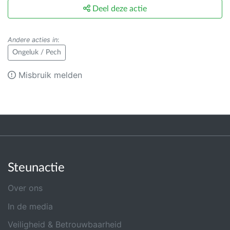
Deel deze actie
Andere acties in
:
Ongeluk / Pech
Misbruik melden
Steunactie
Over ons
In de media
Veiligheid & Betrouwbaarheid