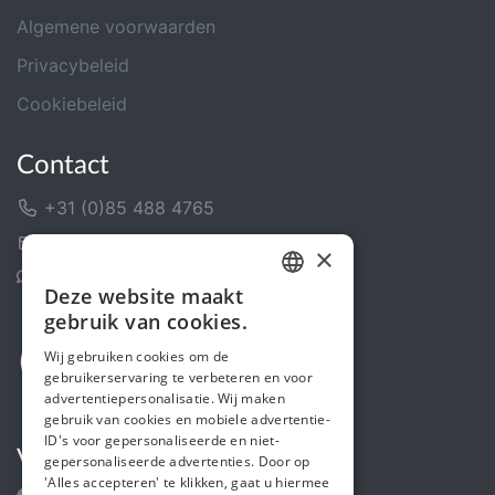
Algemene voorwaarden
Privacybeleid
Cookiebeleid
Contact
+31 (0)85 488 4765
Contactformulier
×
Helpcentrum
Deze website maakt
DUTCH
gebruik van cookies.
FRENCH
Wij gebruiken cookies om de
gebruikerservaring te verbeteren en voor
ENGLISH
advertentiepersonalisatie. Wij maken
gebruik van cookies en mobiele advertentie-
ID's voor gepersonaliseerde en niet-
Volg ons
gepersonaliseerde advertenties. Door op
'Alles accepteren' te klikken, gaat u hiermee