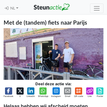
NL
Met de (tandem) fiets naar Parijs
Deel deze actie via:
Facebook
X
Linkedin
WhatsApp
Instagram
Email
QR-code
Link
Poster
Helaas hebben wij afscheid moeten