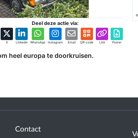
Deel deze actie via:
X
Linkedin
WhatsApp
Instagram
Email
QR-code
Link
Poster
om heel europa te doorkruisen.
Contact
V