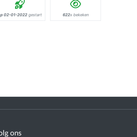
op 02-01-2022
gestart
622
x bekeken
olg ons