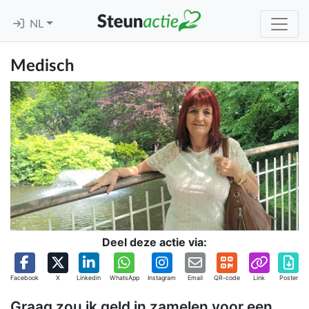
NL
Medisch
Deel deze actie via:
Facebook
X
Linkedin
WhatsApp
Instagram
Email
QR-code
Link
Poster
Graag zou ik geld in zamelen voor een