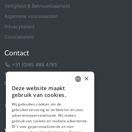
Veiligheid & Betrouwbaarheid
Algemene voorwaarden
Privacybeleid
Cookiebeleid
Contact
+31 (0)85 488 4765
Contactformulier
×
Helpcentrum
Deze website maakt
DUTCH
gebruik van cookies.
FRENCH
Wij gebruiken cookies om de
gebruikerservaring te verbeteren en voor
ENGLISH
advertentiepersonalisatie. Wij maken
gebruik van cookies en mobiele advertentie-
ID's voor gepersonaliseerde en niet-
Volg ons