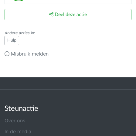
Deel deze actie
Andere acties in
:
Hulp
Misbruik melden
Steunactie
Over ons
In de media