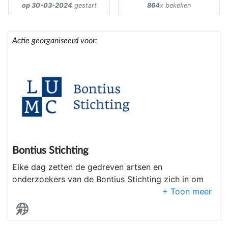
op 30-03-2024
gestart
864
x bekeken
Actie georganiseerd voor:
Bontius Stichting
Elke dag zetten de gedreven artsen en
onderzoekers van de Bontius Stichting zich in om
ernstige en minder ernstige ziektes dichter bij
genezing te brengen. Doneer ook aan de Bontius
Stichting en draag bij aan wetenschappelijk