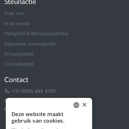
Steunactie
Over ons
In de media
Veiligheid & Betrouwbaarheid
Algemene voorwaarden
Privacybeleid
Cookiebeleid
Contact
+31 (0)85 488 4765
Contactformulier
×
Helpcentrum
Deze website maakt
DUTCH
gebruik van cookies.
FRENCH