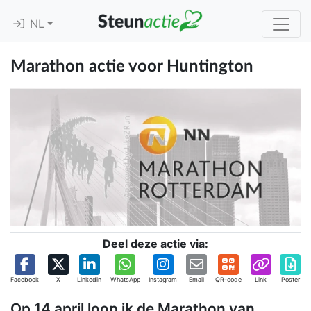
NL
Marathon actie voor Huntington
Deel deze actie via:
Facebook
X
Linkedin
WhatsApp
Instagram
Email
QR-code
Link
Poster
Op 14 april loop ik de Marathon van