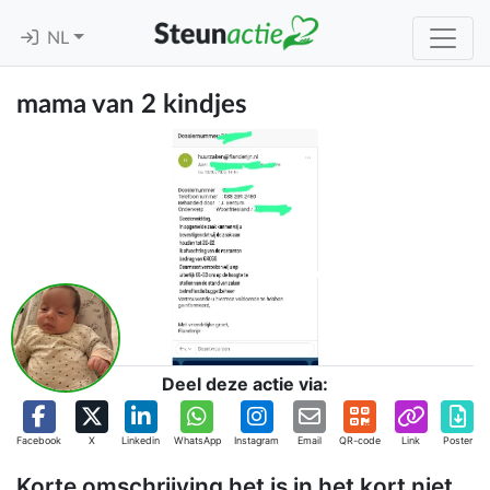
NL
mama van 2 kindjes
Deel deze actie via:
Facebook
X
Linkedin
WhatsApp
Instagram
Email
QR-code
Link
Poster
Korte omschrijving het is in het kort niet