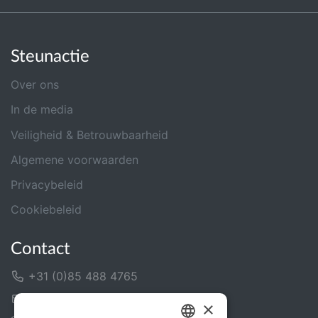
Steunactie
Over ons
In de media
Veiligheid & Betrouwbaarheid
Algemene voorwaarden
Privacybeleid
Cookiebeleid
Contact
+31 (0)85 488 4765
Contactformulier
×