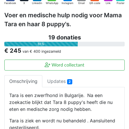
Facebook
X
Linkedin
WhatsApp
Instagram
Email
QR-code
Link
Poster
Voer en medische hulp nodig voor Mama
Tara en haar 8 puppy's.
19 donaties
61%
€ 245
van
€ 400
ingezameld
Word collectant
Omschrijving
Updates
2
Tara is een zwerfhond in Bulgarije. Na een
zoekactie blijkt dat Tara 8 puppy's heeft die nu
eten en medische zorg nodig hebben.
Tara is ziek en wordt nu behandeld . Aansluitend
gesteriliseerd.