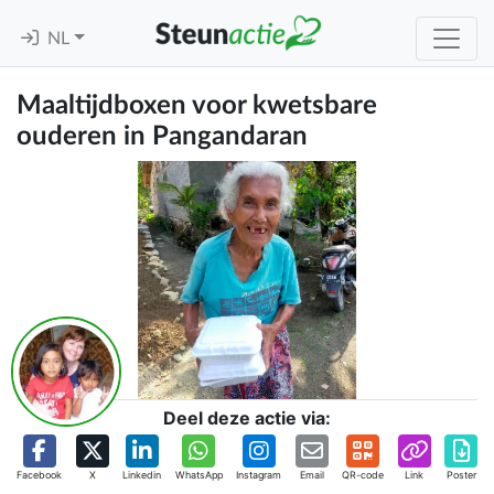
NL
Maaltijdboxen voor kwetsbare
ouderen in Pangandaran
Deel deze actie via:
Facebook
X
Linkedin
WhatsApp
Instagram
Email
QR-code
Link
Poster