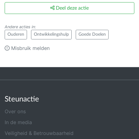
Deel deze actie
Andere acties in
:
Ouderen
Ontwikkelingshulp
Goede Doelen
Misbruik melden
Steunactie
Over ons
In de media
Veiligheid & Betrouwbaarheid