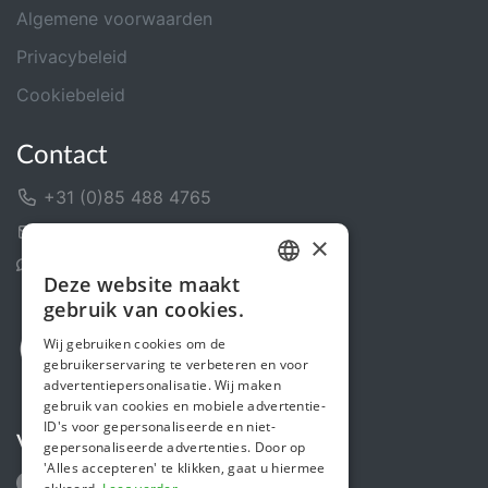
Algemene voorwaarden
Privacybeleid
Cookiebeleid
Contact
+31 (0)85 488 4765
Contactformulier
×
Helpcentrum
Deze website maakt
DUTCH
gebruik van cookies.
FRENCH
Wij gebruiken cookies om de
gebruikerservaring te verbeteren en voor
ENGLISH
advertentiepersonalisatie. Wij maken
gebruik van cookies en mobiele advertentie-
ID's voor gepersonaliseerde en niet-
Volg ons
gepersonaliseerde advertenties. Door op
'Alles accepteren' te klikken, gaat u hiermee