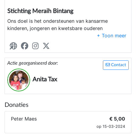
Stichting Meraih Bintang
Ons doel is het ondersteunen van kansarme
kinderen, jongeren en kwetsbare ouderen
in Pangandaran, West-Java, Indonesië in hun
levensonderhoud en educatie. Het verbeteren van
de leefomstandigheden van de gemeenschap in het
algemeen en dat van kwetsbare ouderen in het
Actie georganiseerd door:
bijzonder. Het verrichten van alle verdere
Contact
handelingen, die met het vorenstaande in de
ruimste zin verband houden of daartoe bevorderlijk
Anita Tax
kunnen zijn.
Donaties
Peter Maes
€ 5,00
op 15-03-2024