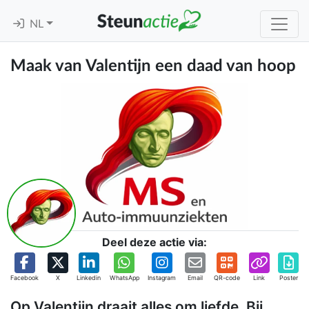
NL
Maak van Valentijn een daad van hoop
Deel deze actie via:
Facebook
X
Linkedin
WhatsApp
Instagram
Email
QR-code
Link
Poster
Op Valentijn draait alles om liefde. Bij