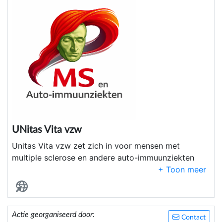
UNitas Vita vzw
Unitas Vita vzw zet zich in voor mensen met
multiple sclerose en andere auto-immuunziekten
door sensibilisering, ondersteuning en het
stimuleren van wetenschappelijk onderzoek. De
organisatie bouwt bruggen tussen patiënten, zorg
en samenleving en werkt aan meer levenskwaliteit,
Actie georganiseerd door:
begrip en hoop voor iedereen die door deze
Contact