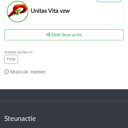
onzichtbare aandoeningen wordt geraakt.
Unitas Vita vzw
Deel deze actie
Andere acties in
:
Hulp
Misbruik melden
Steunactie