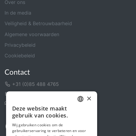
Over ons
In de media
Veiligheid & Betrouwbaarheid
Algemene voorwaarden
Privacybeleid
Cookiebeleid
Contact
+31 (0)85 488 4765
Contactformulier
×
Helpcentrum
Deze website maakt
DUTCH
gebruik van cookies.
FRENCH
Wij gebruiken cookies om de
gebruikerservaring te verbeteren en voor
ENGLISH