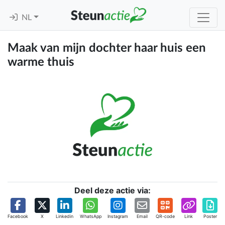
NL
Maak van mijn dochter haar huis een
warme thuis
Deel deze actie via:
Facebook
X
Linkedin
WhatsApp
Instagram
Email
QR-code
Link
Poster