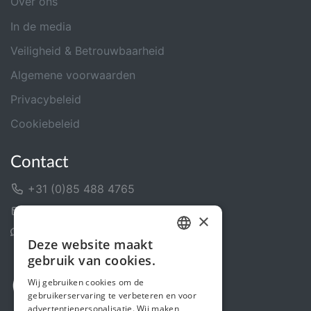
Over ons
In de media
Veiligheid & Betrouwbaarheid
Algemene voorwaarden
Privacybeleid
Cookiebeleid
Contact
+31 (0)85 488 4765
Contactformulier
×
Helpcentrum
Deze website maakt
DUTCH
gebruik van cookies.
FRENCH
Wij gebruiken cookies om de
gebruikerservaring te verbeteren en voor
ENGLISH
advertentiepersonalisatie. Wij maken