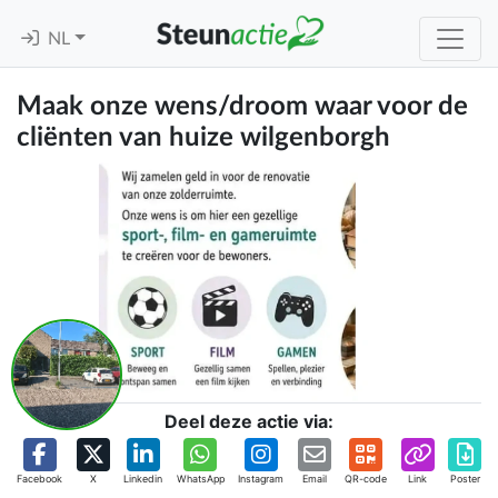
NL
Maak onze wens/droom waar voor de
cliënten van huize wilgenborgh
Deel deze actie via:
Facebook
X
Linkedin
WhatsApp
Instagram
Email
QR-code
Link
Poster