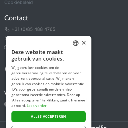
Cookiebeleid
Contact
+31 (0)85 488 4765
Contactformulier
×
Helpcentrum
Deze website maakt
DUTCH
gebruik van cookies.
FRENCH
Wij gebruiken cookies om de
gebruikerservaring te verbeteren en voor
ENGLISH
advertentiepersonalisatie. Wij maken
gebruik van cookies en mobiele advertentie-
ID's voor gepersonaliseerde en niet-
Volg ons
gepersonaliseerde advertenties. Door op
'Alles accepteren' te klikken, gaat u hiermee
akkoord.
Lees verder
ALLES ACCEPTEREN
Secure payments powered by