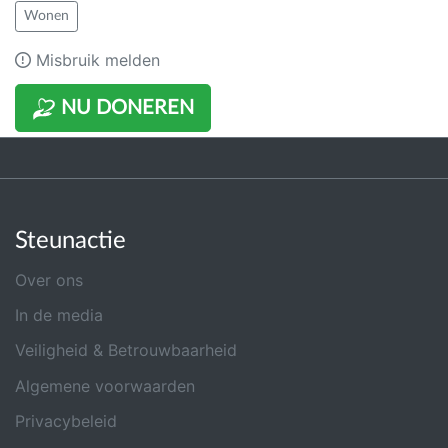
Wonen
Misbruik melden
NU DONEREN
Steunactie
Over ons
In de media
Veiligheid & Betrouwbaarheid
Algemene voorwaarden
Privacybeleid