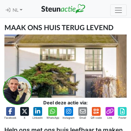
NL
MAAK ONS HUIS TERUG LEVEND
Deel deze actie via:
Facebook
X
Linkedin
WhatsApp
Instagram
Email
QR-code
Link
Poster
Help ons met ons huis leefbaar te maken