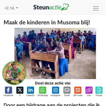
NL
Maak de kinderen in Musoma blij!
Deel deze actie via:
Facebook
X
Linkedin
WhatsApp
Instagram
Email
QR-code
Link
Poster
Door een bijdrage aan de projecten die ik