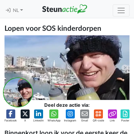
NL
Lopen voor SOS kinderdorpen
Deel deze actie via:
Facebook
X
Linkedin
WhatsApp
Instagram
Email
QR-code
Link
Poster
Binnenkort loop ik voor de eerste keer de