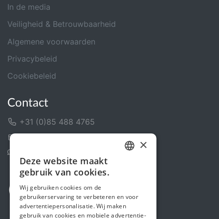
In de media
Veiligheid & Betrouwbaarheid
Algemene voorwaarden
Privacybeleid
Cookiebeleid
Contact
+31 (0)85 488 4765
Contactformulier
×
Helpcentrum
Deze website maakt
DUTCH
gebruik van cookies.
FRENCH
Wij gebruiken cookies om de
gebruikerservaring te verbeteren en voor
ENGLISH
advertentiepersonalisatie. Wij maken
gebruik van cookies en mobiele advertentie-