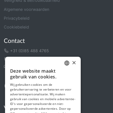
Veiligheid & Betrouwbaarheid
Algemene voorwaarden
Privacybeleid
Cookiebeleid
Contact
+31 (0)85 488 4765
Contactformulier
×
Helpcentrum
Deze website maakt
DUTCH
gebruik van cookies.
FRENCH
Wij gebruiken cookies om de
gebruikerservaring te verbeteren en voor
ENGLISH
advertentiepersonalisatie. Wij maken
gebruik van cookies en mobiele advertentie-
ID's voor gepersonaliseerde en niet-
Volg ons
gepersonaliseerde advertenties. Door op