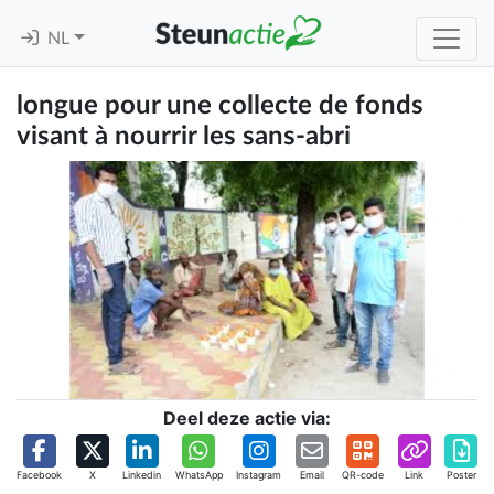
NL
longue pour une collecte de fonds
visant à nourrir les sans-abri
Deel deze actie via:
Facebook
X
Linkedin
WhatsApp
Instagram
Email
QR-code
Link
Poster