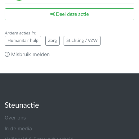
Deel deze actie
Andere acties in
:
Humanitair hulp
Zorg
Stichting / VZW
Misbruik melden
Steunactie
Over ons
In de media