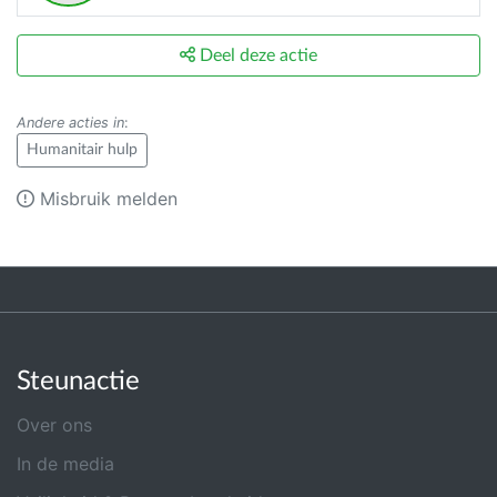
Deel deze actie
Andere acties in
:
Humanitair hulp
Misbruik melden
Steunactie
Over ons
In de media