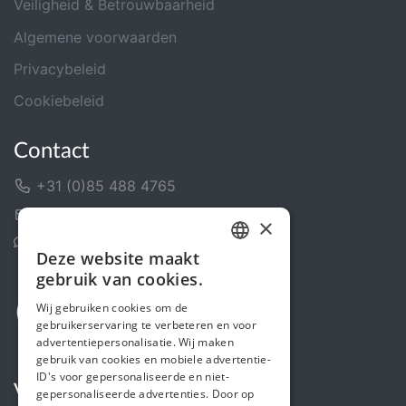
Veiligheid & Betrouwbaarheid
Algemene voorwaarden
Privacybeleid
Cookiebeleid
Contact
+31 (0)85 488 4765
Contactformulier
×
Helpcentrum
Deze website maakt
DUTCH
gebruik van cookies.
FRENCH
Wij gebruiken cookies om de
gebruikerservaring te verbeteren en voor
ENGLISH
advertentiepersonalisatie. Wij maken
gebruik van cookies en mobiele advertentie-
ID's voor gepersonaliseerde en niet-
Volg ons
gepersonaliseerde advertenties. Door op