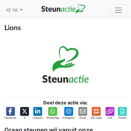
NL
Lions
Deel deze actie via:
Facebook
X
Linkedin
WhatsApp
Instagram
Email
QR-code
Link
Poster
Graag steunen wij vanuit onze