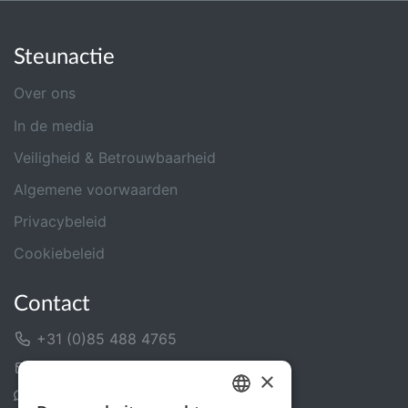
Steunactie
Over ons
In de media
Veiligheid & Betrouwbaarheid
Algemene voorwaarden
Privacybeleid
Cookiebeleid
Contact
+31 (0)85 488 4765
Contactformulier
×
Helpcentrum