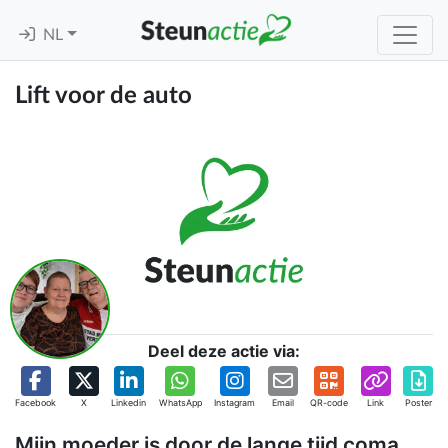
NL
Lift voor de auto
Deel deze actie via:
Facebook
X
Linkedin
WhatsApp
Instagram
Email
QR-code
Link
Poster
Mijn moeder is door de lange tijd coma