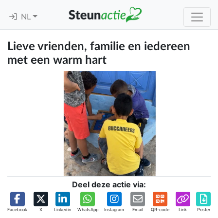
NL
Lieve vrienden, familie en iedereen
met een warm hart
Deel deze actie via:
Facebook
X
Linkedin
WhatsApp
Instagram
Email
QR-code
Link
Poster