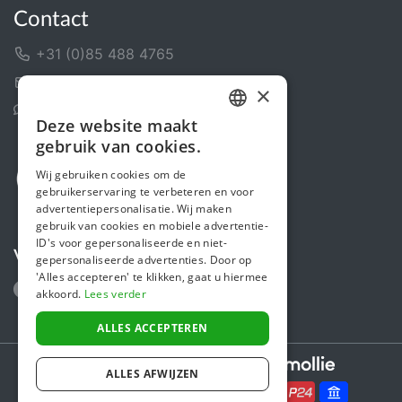
Contact
+31 (0)85 488 4765
Contactformulier
×
Helpcentrum
Deze website maakt
DUTCH
gebruik van cookies.
FRENCH
Wij gebruiken cookies om de
gebruikerservaring te verbeteren en voor
ENGLISH
advertentiepersonalisatie. Wij maken
gebruik van cookies en mobiele advertentie-
ID's voor gepersonaliseerde en niet-
Volg ons
gepersonaliseerde advertenties. Door op
'Alles accepteren' te klikken, gaat u hiermee
akkoord.
Lees verder
ALLES ACCEPTEREN
Secure payments powered by
ALLES AFWIJZEN