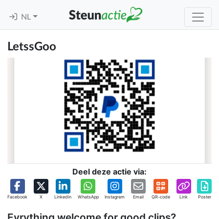
NL
LetssGoo
Deel deze actie via:
Facebook
X
Linkedin
WhatsApp
Instagram
Email
QR-code
Link
Poster
Evrything welcome for good clips?