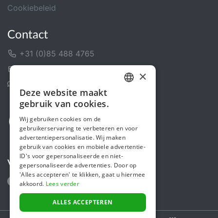
Cookiebeleid
Contact
+31 (0)85 488 4765
Contactformulier
×
Helpcentrum
Deze website maakt
DUTCH
gebruik van cookies.
FRENCH
Wij gebruiken cookies om de
gebruikerservaring te verbeteren en voor
ENGLISH
advertentiepersonalisatie. Wij maken
gebruik van cookies en mobiele advertentie-
ID's voor gepersonaliseerde en niet-
Volg ons
gepersonaliseerde advertenties. Door op
'Alles accepteren' te klikken, gaat u hiermee
akkoord.
Lees verder
ALLES ACCEPTEREN