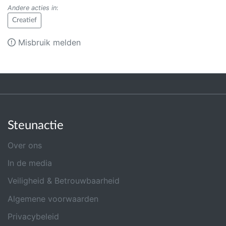
Andere acties in
:
Creatief
Misbruik melden
Steunactie
Over ons
In de media
Veiligheid & Betrouwbaarheid
Algemene voorwaarden
Privacybeleid