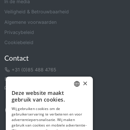
In de media
Veiligheid & Betrouwbaarheid
Algemene voorwaarden
Privacybeleid
Cookiebeleid
Contact
+31 (0)85 488 4765
Contactformulier
×
Helpcentrum
Deze website maakt
DUTCH
gebruik van cookies.
FRENCH
Wij gebruiken cookies om de
gebruikerservaring te verbeteren en voor
ENGLISH
advertentiepersonalisatie. Wij maken
gebruik van cookies en mobiele advertentie-