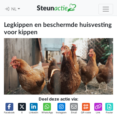
NL
Legkippen en beschermde huisvesting
voor kippen
Deel deze actie via:
Facebook
X
Linkedin
WhatsApp
Instagram
Email
QR-code
Link
Poster