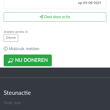
op 03-06-2021
Deel deze actie
Andere acties in
:
Dieren
Misbruik melden
NU DONEREN
Steunactie
Over ons